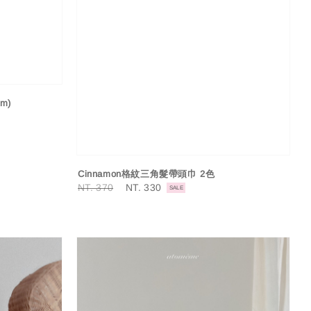
m)
Cinnamon格紋三角髮帶頭巾 2色
Regular
NT. 370
Sale
NT. 330
SALE
price
price