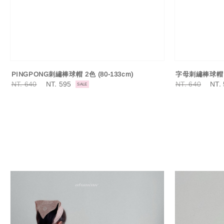
PINGPONG刺繡棒球帽 2色 (80-133cm)
字母刺繡棒球帽 2
Regular
NT. 640
Sale
NT. 595
Regular
NT. 640
Sale
NT.
SALE
price
price
price
pric