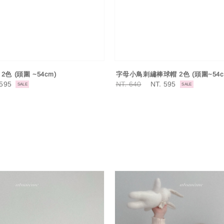
色 (頭圍 ~54cm)
字母小鳥刺繡棒球帽 2色 (頭圍~54c
 595
Regular
NT. 640
Sale
NT. 595
SALE
SALE
e
price
price