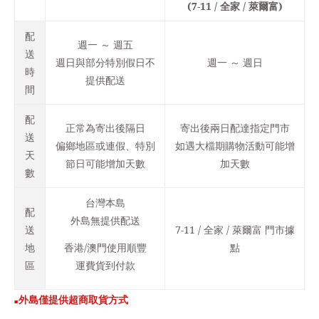
(7-11 / 全家 / 萊爾富)
配
週一 ～ 週五
送
週日與部分特別假日不
週一 ～ 週日
時
提供配送
間
配
正常為寄出後隔日
寄出後兩日配達指定門市
送
偏鄉地區或連假、特別
如遇大檔期購物活動可能增
天
節日可能增加天數
加天數
數
台灣本島
配
外島無提供配送
送
7-11 / 全家 / 萊爾富 門市據
地
香港/澳門使用順豐
點
區
運費貨到付款
外
島僅提供超商取貨方式
🟥