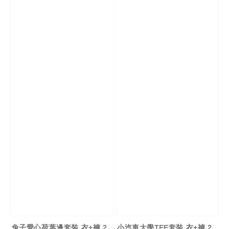
兔子愛心荷葉邊套裝 衣+褲 2
小汽車大學TEE套裝 衣+褲 2