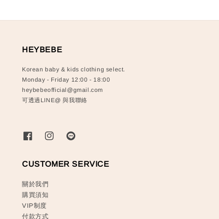
HEYBEBE
Korean baby & kids clothing select.
Monday - Friday 12:00 - 18:00
heybebeofficial@gmail.com
可透過LINE@ 與我聯絡
CUSTOMER SERVICE
關於我們
購買須知
VIP制度
付款方式