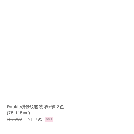
Rookie橫條紋套裝 衣+褲 2色
(75-115cm)
Regular
NT. 900
Sale
NT. 795
SALE
price
price