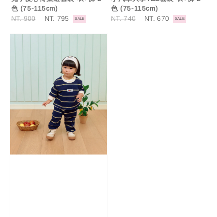
色 (75-115cm)
色 (75-115cm)
Regular
NT. 900
Sale
NT. 795
Regular
NT. 740
Sale
NT. 670
SALE
SALE
price
price
price
price