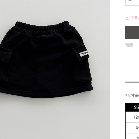
⚠ 下
預購
*尺寸