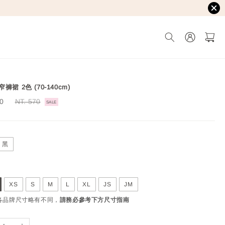
褲裙 2色 (70-140cm)
30
Regular
NT. 570
SALE
price
黑
XS
S
M
L
XL
JS
JM
國各品牌尺寸略有不同，
請務必參考下方尺寸指南