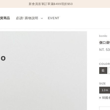
新會員首筆訂單滿$499現折$50
現貨商品
必讀! 購物說明
EVENT
bonito
側口袋窄
Sale
NT. 5
price
COLOR
藍
SIZE
12m
※ 韓