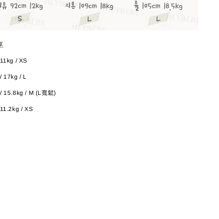
享
11kg / XS
 17kg / L
/ 15.8kg / M (L寬鬆)
11.2kg / XS