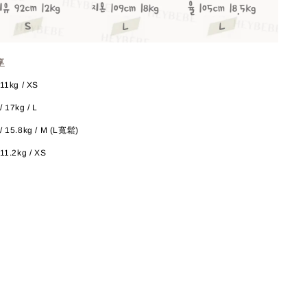
享
11kg / XS
 17kg / L
/ 15.8kg / M (L寬鬆)
11.2kg / XS