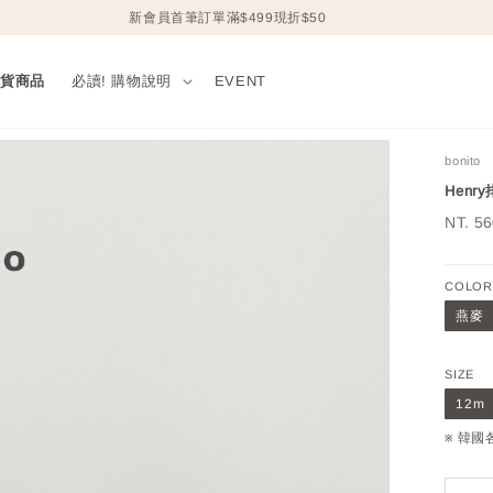
新會員首筆訂單滿$499現折$50
現貨商品
必讀! 購物說明
EVENT
bonito
Henry
Sale
NT. 5
price
COLOR
燕麥
SIZE
12m
※ 韓