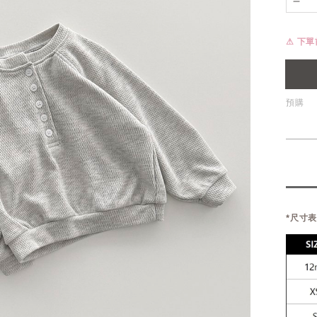
⚠ 下
預購
*尺寸