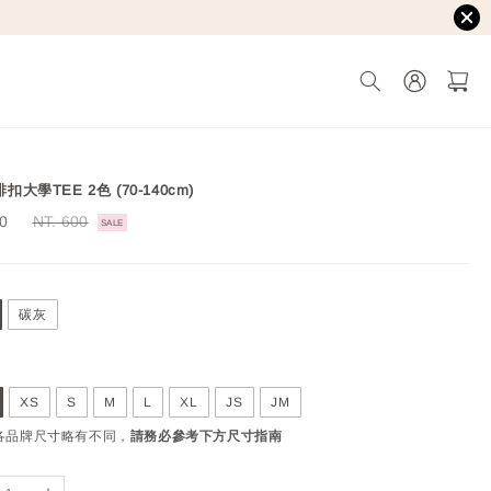
排扣大學TEE 2色 (70-140cm)
60
Regular
NT. 600
SALE
price
碳灰
XS
S
M
L
XL
JS
JM
國各品牌尺寸略有不同，
請務必參考下方尺寸指南