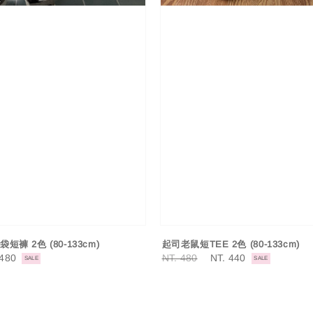
袋短褲 2色 (80-133cm)
起司老鼠短TEE 2色 (80-133cm)
 480
Regular
NT. 480
Sale
NT. 440
SALE
SALE
e
price
price