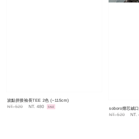
波點拼接袖長TEE 2色 (~115cm)
Regular
NT. 520
Sale
NT. 480
SALE
soboro燈芯絨口
price
price
Regular
NT. 520
Sale
NT.
price
pric