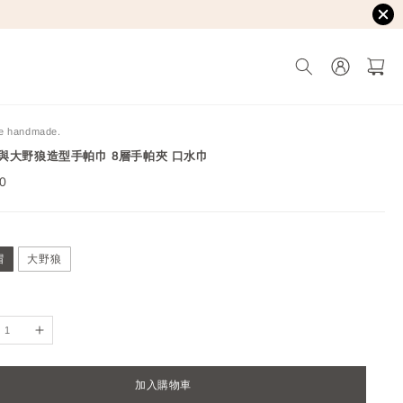
e handmade.
與大野狼造型手帕巾 8層手帕夾 口水巾
ar
50
帽
大野狼
加入購物車