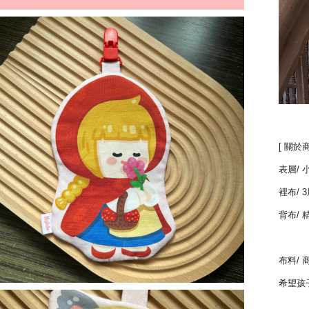
[ 關於商
表層/
裡布/ 
背布/ 
布料/
希望孩