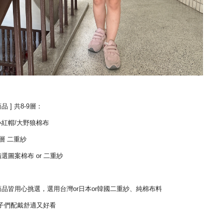
品 ] 共8-9
層：
 小紅帽/大野狼棉布
3層 二重紗
精選圖案棉布 or 二重紗
 商品皆用心挑選，選用台灣or日本or韓國二重紗、純棉布料
子們配戴舒適又好看