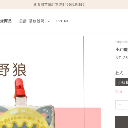
新會員首筆訂單滿$499現折$50
現貨商品
必讀! 購物說明
EVENT
Heybeb
小紅帽
Regul
NT. 2
price
款式
小紅
現貨