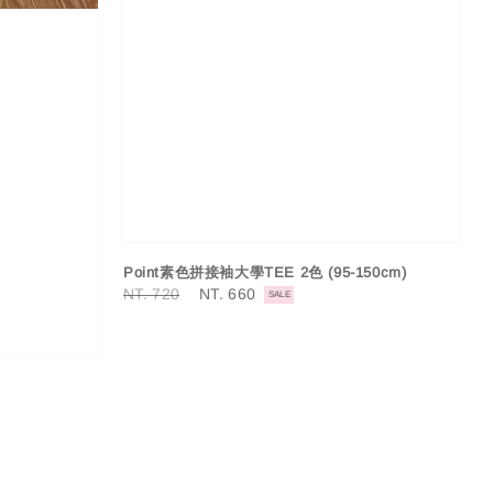
Point素色拼接袖大學TEE 2色 (95-150cm)
Regular
NT. 720
Sale
NT. 660
SALE
price
price