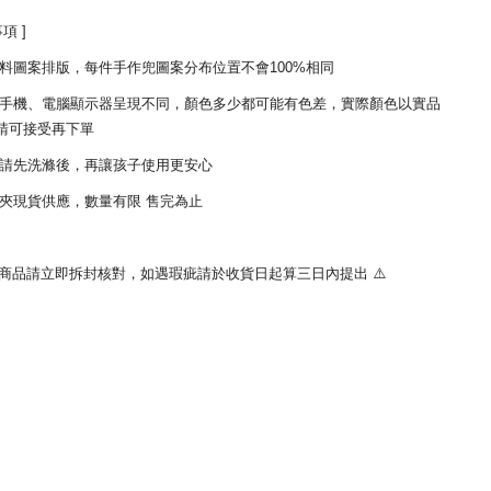
項 ]
因布料圖案排版，每件手作兜圖案分布位置不會100%相同
每台手機、電腦顯示器呈現不同，顏色多少都可能有色差，實際顏色以實品
請可接受再下單
商品請先洗滌後，再讓孩子使用更安心
手帕夾現貨供應，數量有限 售完為止
收到商品請立即拆封核對，如遇瑕疵請於收貨日起算三日內提出 ⚠️