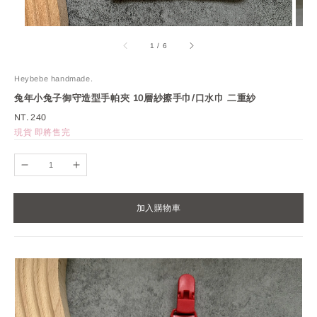
1
/
6
Heybebe handmade.
兔年小兔子御守造型手帕夾 10層紗擦手巾/口水巾 二重紗
Regular
NT. 240
price
現貨 即將售完
加入購物車