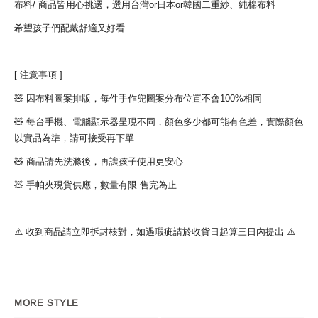
布料/ 商品皆用心挑選，選用台灣or日本or韓國二重紗、純棉布料
希望孩子們配戴舒適又好看
[ 注意事項 ]
🧸 因布料圖案排版，每件手作兜圖案分布位置不會100%相同
🧸 每台手機、電腦顯示器呈現不同，顏色多少都可能有色差，實際顏色
以實品為準，請可接受再下單
🧸 商品請先洗滌後，再讓孩子使用更安心
🧸 手帕夾現貨供應，數量有限 售完為止
⚠️ 收到商品請立即拆封核對，如遇瑕疵請於收貨日起算三日內提出 ⚠️
MORE STYLE