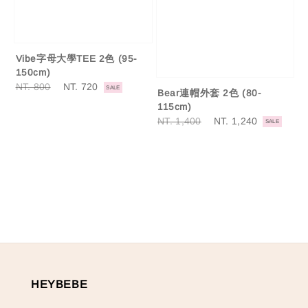
Vibe字母大學TEE 2色 (95-
150cm)
Regular
NT. 800
Sale
NT. 720
SALE
Bear連帽外套 2色 (80-
price
price
115cm)
Regular
NT. 1,400
Sale
NT. 1,240
SALE
price
price
HEYBEBE