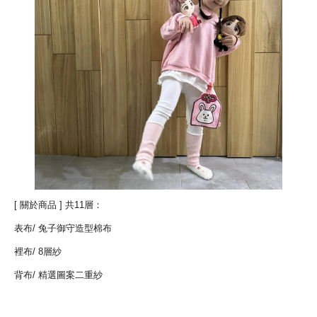
[ 關於商品 ] 共11層：
表布/ 兔子御守造型棉布
裡布/ 8層紗
背布/ 精選圖案二重紗