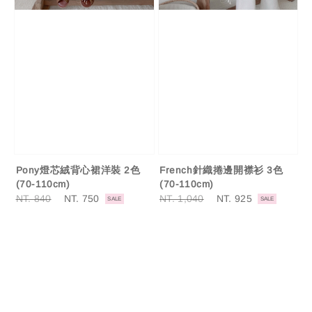
Pony燈芯絨背心裙洋裝 2色
French針織捲邊開襟衫 3色
(70-110cm)
(70-110cm)
Regular
NT. 840
Sale
NT. 750
Regular
NT. 1,040
Sale
NT. 925
SALE
SALE
price
price
price
price