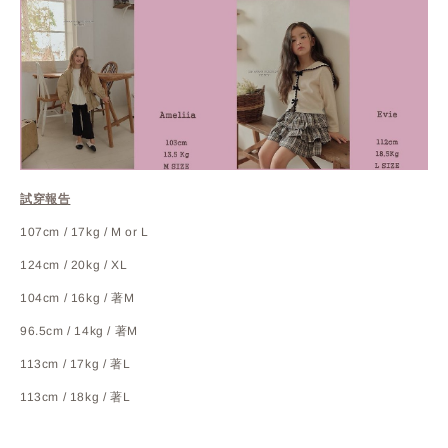
試穿報告
107cm / 17kg / M or L
124cm / 20kg / XL
104cm / 16kg / 著M
96.5cm / 14kg / 著M
113cm / 17kg / 著L
113cm / 18kg / 著L