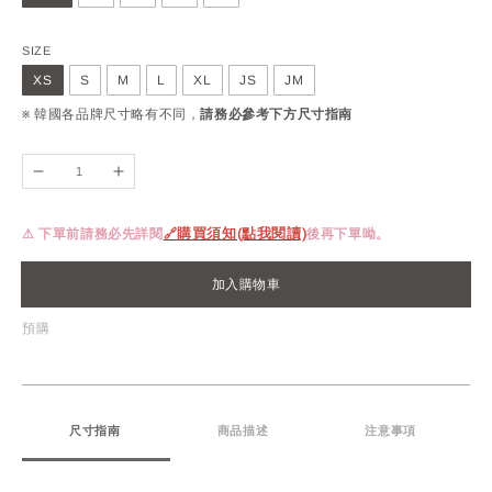
SIZE
XS
S
M
L
XL
JS
JM
※ 韓國各品牌尺寸略有不同，
請務必參考下方尺寸指南
⚠ 下單前請務必先詳閱
🔗
購買須知(點我閱讀)
後再下單呦。
加入購物車
預購
尺寸指南
商品描述
注意事項