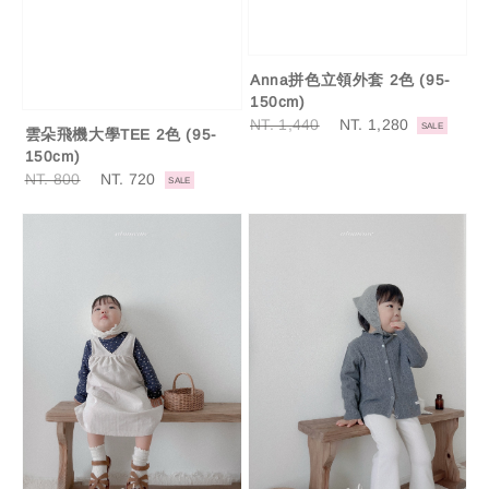
Anna拼色立領外套 2色 (95-
150cm)
Regular
NT. 1,440
Sale
NT. 1,280
SALE
雲朵飛機大學TEE 2色 (95-
price
price
150cm)
Regular
NT. 800
Sale
NT. 720
SALE
price
price