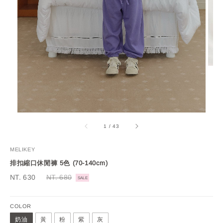
1
/
43
MELIKEY
排扣縮口休閒褲 5色 (70-140cm)
Sale
NT. 630
Regular
NT. 680
SALE
price
price
COLOR
奶油
黃
粉
紫
灰