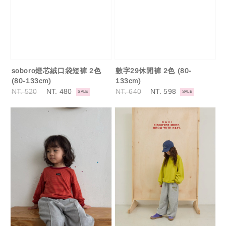
soboro燈芯絨口袋短褲 2色
數字29休閒褲 2色 (80-
(80-133cm)
133cm)
Regular
NT. 520
Sale
NT. 480
Regular
NT. 640
Sale
NT. 598
SALE
SALE
price
price
price
price