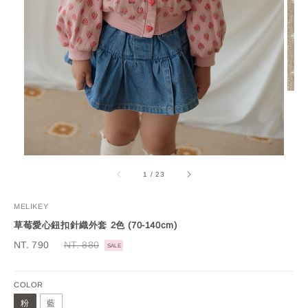
1
/
23
MELIKEY
草莓愛心鈕扣針織外套 2色 (70-140cm)
Sale
NT. 790
Regular
NT. 880
SALE
price
price
COLOR
粉
藍