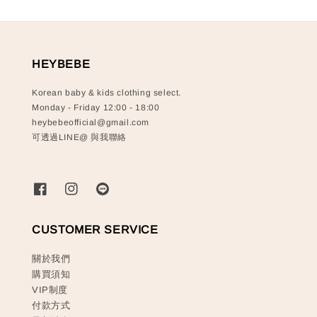
HEYBEBE
Korean baby & kids clothing select.
Monday - Friday 12:00 - 18:00
heybebeofficial@gmail.com
可透過LINE@ 與我聯絡
CUSTOMER SERVICE
關於我們
購買須知
VIP制度
付款方式