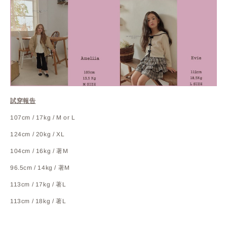
試穿報告
107cm / 17kg / M or L
124cm / 20kg / XL
104cm / 16kg / 著M
96.5cm / 14kg / 著M
113cm / 17kg / 著L
113cm / 18kg / 著L