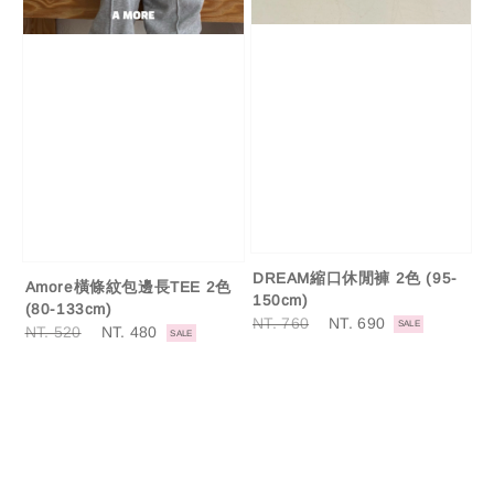
DREAM縮口休閒褲 2色 (95-
Amore橫條紋包邊長TEE 2色
150cm)
(80-133cm)
Regular
NT. 760
Sale
NT. 690
SALE
Regular
NT. 520
Sale
NT. 480
SALE
price
price
price
price