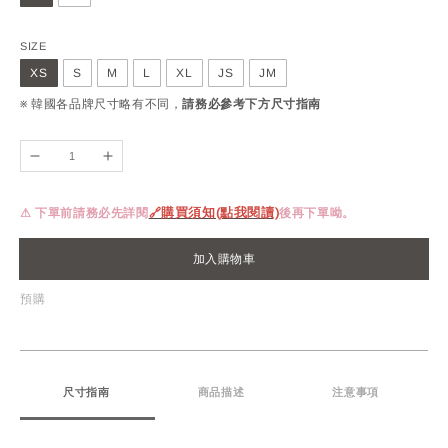
SIZE
XS
S
M
L
XL
JS
JM
※ 韓國各品牌尺寸略有不同，
請務必參考下方尺寸指南
⚠ 下單前請務必先詳閱
🔗
購買須知(點我閱讀)
後再下單呦。
加入購物車
預購
尺寸指南
商品描述
注意事項