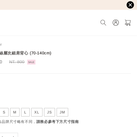
Y
層次細肩背心 (70-140cm)
20
Regular
NT. 800
SALE
price
S
M
L
XL
JS
JM
國各品牌尺寸略有不同，
請務必參考下方尺寸指南