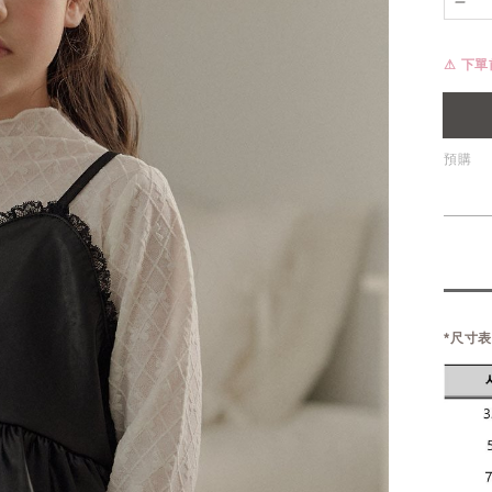
⚠ 下
預購
*尺寸