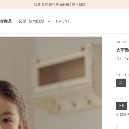
新會員首筆訂單滿$499現折$50
現貨商品
必讀! 購物說明
EVENT
MELIKE
皮革蕾絲
Sale
NT. 7
price
COLOR
黑
SIZE
XS
※ 韓