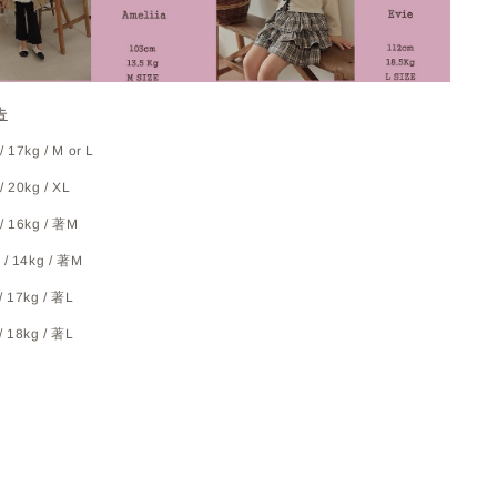
告
 17kg / M or L
/ 20kg / XL
/ 16kg / 著M
 / 14kg / 著M
/ 17kg / 著L
/ 18kg / 著L