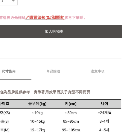
單前請務必先詳閱
🔗
購買須知(點我閱讀)
後再下單呦。
加入購物車
尺寸指南
商品描述
注意事項
表僅為品牌提供參考，實際著用效果因孩子身型不同而異