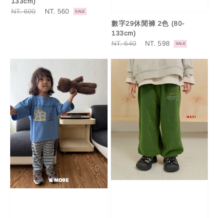
133cm)
Regular
NT. 600
Sale
NT. 560
SALE
price
price
數字29休閒褲 2色 (80-
133cm)
Regular
NT. 640
Sale
NT. 598
SALE
price
price