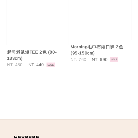
Morning毛巾布縮口褲 2色
起司老鼠短TEE 2色 (80-
(95-150cm)
133cm)
Regular
NT. 760
Sale
NT. 690
SALE
Regular
NT. 480
Sale
NT. 440
price
price
SALE
price
price
HEYBEBE