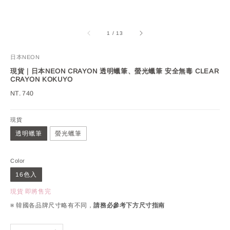
1
/
13
日本NEON
現貨｜日本NEON CRAYON 透明蠟筆、螢光蠟筆 安全無毒 CLEAR
CRAYON KOKUYO
Regular
NT. 740
price
現貨
透明蠟筆
螢光蠟筆
Color
16色入
現貨 即將售完
※ 韓國各品牌尺寸略有不同，
請務必參考下方尺寸指南