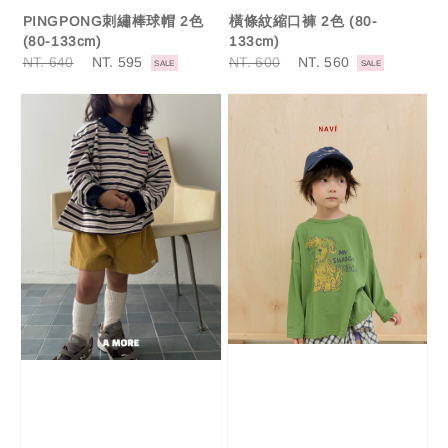
PINGPONG刺繡棒球帽 2色
橫條紋縮口褲 2色 (80-
(80-133cm)
133cm)
Regular
NT. 640
Sale
NT. 595
Regular
NT. 600
Sale
NT. 560
SALE
SALE
price
price
price
price