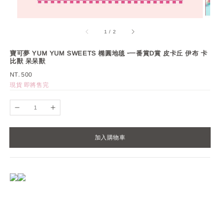
1
/
2
寶可夢 YUM YUM SWEETS 橢圓地毯╶一番賞D賞 皮卡丘 伊布 卡
比獸 呆呆獸
Regular
NT. 500
price
現貨 即將售完
加入購物車