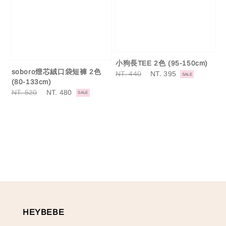
小狗長TEE 2色 (95-150cm)
soboro燈芯絨口袋短褲 2色
Regular
NT. 440
Sale
NT. 395
SALE
(80-133cm)
price
price
Regular
NT. 520
Sale
NT. 480
SALE
price
price
HEYBEBE