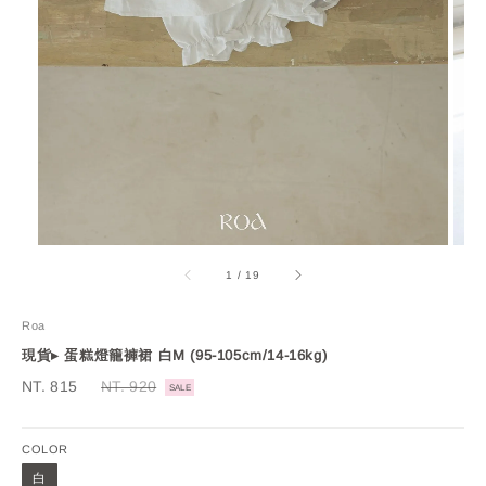
1
/
19
Roa
現貨▸ 蛋糕燈籠褲裙 白M (95-105cm/14-16kg)
Sale
NT. 815
Regular
NT. 920
SALE
price
price
COLOR
白