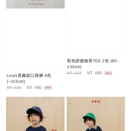
彩色拼接袖長TEE 2色 (80-
133cm)
Regular
NT. 520
Sale
NT. 480
SALE
Louis直條紋口袋褲 4色
price
price
(~115cm)
Regular
NT. 520
Sale
NT. 480
SALE
price
price