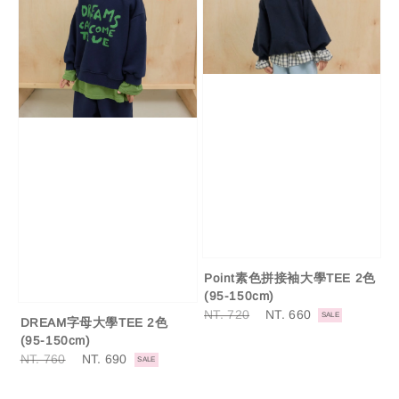
Point素色拼接袖大學TEE 2色
(95-150cm)
Regular
NT. 720
Sale
NT. 660
SALE
DREAM字母大學TEE 2色
price
price
(95-150cm)
Regular
NT. 760
Sale
NT. 690
SALE
price
price