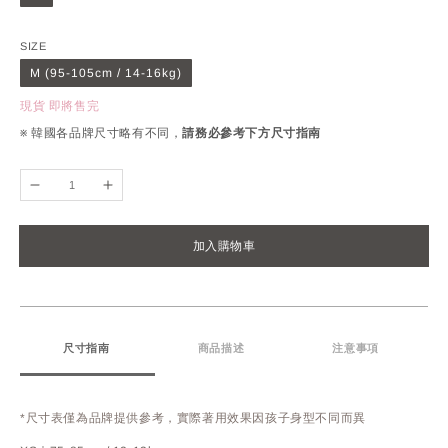
SIZE
M (95-105cm / 14-16kg)
現貨 即將售完
※ 韓國各品牌尺寸略有不同，
請務必參考下方尺寸指南
加入購物車
尺寸指南
商品描述
注意事項
*尺寸表僅為品牌提供參考，實際著用效果因孩子身型不同而異