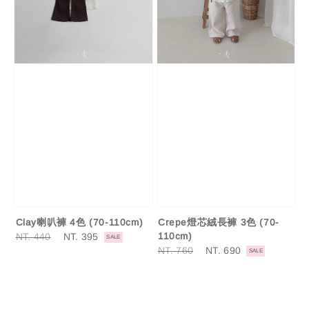
Clay喇叭褲 4色 (70-110cm)
Crepe燈芯絨長褲 3色 (70-
Regular
NT. 440
Sale
NT. 395
110cm)
SALE
price
price
Regular
NT. 760
Sale
NT. 690
SALE
price
price