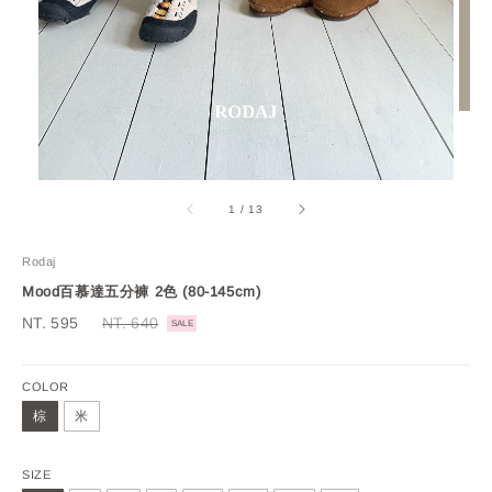
1
/
13
Rodaj
Mood百慕達五分褲 2色 (80-145cm)
Sale
NT. 595
Regular
NT. 640
SALE
price
price
COLOR
棕
米
SIZE