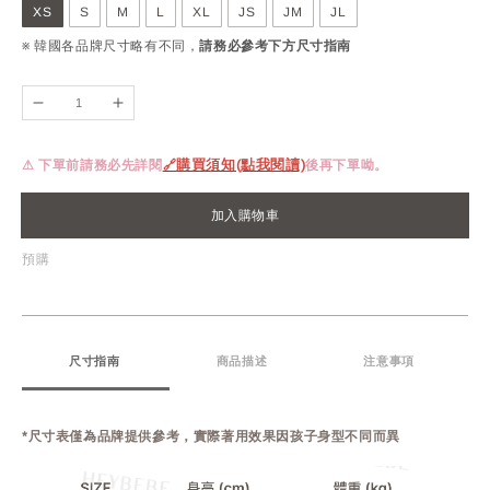
XS
S
M
L
XL
JS
JM
JL
※ 韓國各品牌尺寸略有不同，
請務必參考下方尺寸指南
⚠ 下單前請務必先詳閱
🔗
購買須知(點我閱讀)
後再下單呦。
加入購物車
預購
尺寸指南
商品描述
注意事項
*尺寸表僅為品牌提供參考，實際著用效果因孩子身型不同而異