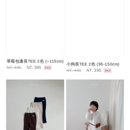
草莓包邊長TEE 2色 (~115cm)
小狗長TEE 2色 (95-150cm)
Regular
NT. 440
Sale
NT. 395
SALE
Regular
NT. 440
Sale
NT. 395
SALE
price
price
price
price